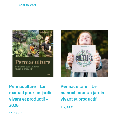
CONTACT
Podcasts
Cosmétiques
L’éco-dico
Add to cart
Digital
Videos
La bouquinerie
0 items
0,00 €
Permaculture – Le
Permaculture – Le
manuel pour un jardin
manuel pour un jardin
vivant et productif –
vivant et productif.
2026
15,90
€
19,90
€