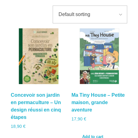
Ma Tiny House – Petite maison, grande aventure
BOITE À OUTILS
Permaculture – Le manuel pour un jardin vivant et
productif.
A PROPOS
Zéro Déchet – Le manuel d’écologie quotidienne
BLOG
Zéro déchet
INSPIR’ACTION
Concevoir son jardin
Ma Tiny House – Petite
en permaculture – Un
maison, grande
DIY/entretien
Etat d’esprit
design réussi en cinq
aventure
Hygiène
Documentaires
MOOD
Agir au quotidien
Consomm’agir
étapes
17,90
€
18,90
€
Entretien
Evenements/fêtes
Livres
Mode
Actualité
Add to cart