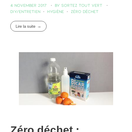
CONTACT
4 November 2017
by
Sortez Tout Vert
Podcasts
Cosmétiques
L’éco-dico
DIY/entretien
Hygiène
Zéro déchet
Digital
Videos
La bouquinerie
0 items
0,00 €
Lire la suite
Zéro déchet :