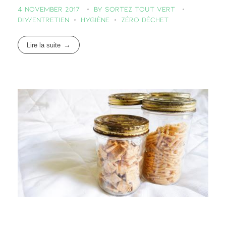
CONTACT
4 November 2017
by
Sortez Tout Vert
Podcasts
Cosmétiques
L’éco-dico
DIY/entretien
Hygiène
Zéro déchet
Digital
Videos
La bouquinerie
0 items
0,00 €
Lire la suite