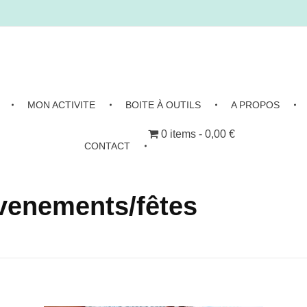
MON ACTIVITE
BOITE À OUTILS
A PROPOS
0 items
0,00 €
CONTACT
Evenements/fêtes