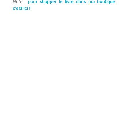
Note :
pour shopper le livre dans ma boutique
CONTACT
Podcasts
Cosmétiques
L’éco-dico
c’est ici !
Digital
Videos
La bouquinerie
0 items
0,00 €