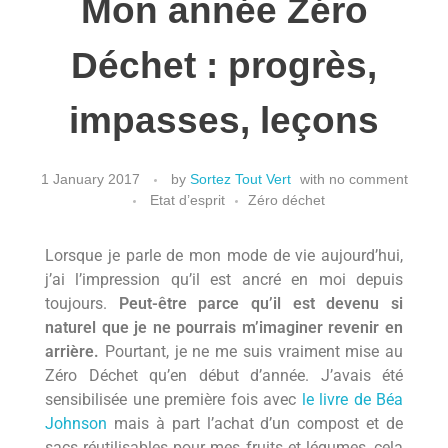
Mon année Zéro
Ma Tiny House – Petite maison, grande aventure
BOITE À OUTILS
Déchet : progrès,
Permaculture – Le manuel pour un jardin vivant et
productif.
impasses, leçons
A PROPOS
Zéro Déchet – Le manuel d’écologie quotidienne
1 January 2017
by
Sortez Tout Vert
with
no comment
Etat d’esprit
Zéro déchet
BLOG
Lorsque je parle de mon mode de vie aujourd’hui,
j’ai l’impression qu’il est ancré en moi depuis
Zéro déchet
INSPIR’ACTION
toujours.
Peut-être parce qu’il est devenu si
naturel que je ne pourrais m’imaginer revenir en
DIY/entretien
Etat d’esprit
arrière.
Pourtant, je ne me suis vraiment mise au
Zéro Déchet qu’en début d’année. J’avais été
Hygiène
Documentaires
MOOD
Agir au quotidien
Consomm’agir
sensibilisée une première fois avec
le livre de Béa
Entretien
Evenements/fêtes
Johnson
Livres
mais à part l’achat d’un compost et de
Mode
Actualité
sacs réutilisables pour mes fruits et légumes, cela