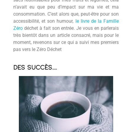
CONTACT
Podcasts
Cosmétiques
L’éco-dico
n’avait eu que peu d’impact sur ma vie et ma
consommation. C’est alors que, peut-être pour son
Digital
Videos
La bouquinerie
accessibilité, et son humour,
le livre de la Famille
0 items
0,00 €
Zéro
déchet à fait son entrée. Je vous en parlerais
très bientôt dans un article consacré, mais pour le
moment, revenons sur ce qui a suivi mes premiers
pas vers le Zéro Déchet
Des succès....