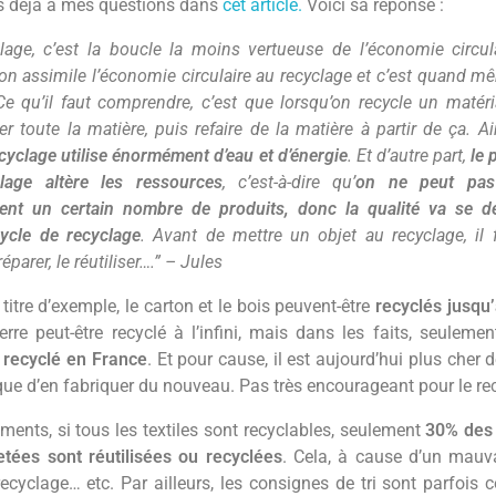
s déjà à mes questions dans
cet article.
Voici sa réponse :
lage, c’est la boucle la moins vertueuse de l’économie circul
on assimile l’économie circulaire au recyclage et c’est quand 
Ce qu’il faut comprendre, c’est que lorsqu’on recycle un matér
er toute la matière, puis refaire de la matière à partir de ça. Ai
ecyclage utilise énormément d’eau et d’énergie
. Et d’autre part,
le 
lage altère les ressources
, c’est-à-dire qu’
on ne peut pas 
ment un certain nombre de produits, donc la qualité va se d
ycle de recyclage
. Avant de mettre un objet au recyclage, il
éparer, le réutiliser….” – Jules
A titre d’exemple, le carton et le bois peuvent-être
recyclés jusqu’
erre peut-être recyclé à l’infini, mais dans les faits, seuleme
t recyclé en France
. Et pour cause, il est aujourd’hui plus cher d
que d’en fabriquer du nouveau. Pas très encourageant pour le re
ments, si tous les textiles sont recyclables, seulement
30% des
jetées sont réutilisées ou recyclées
. Cela, à cause d’un mauva
ecyclage… etc. Par ailleurs, les consignes de tri sont parfois