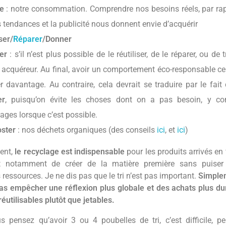
e
: notre consommation. Comprendre nos besoins réels, par rap
s tendances et la publicité nous donnent envie d’acquérir
ser/
Réparer
/Donner
er
: s’il n’est plus possible de le réutiliser, de le réparer, ou de
 acquéreur. Au final, avoir un comportement éco-responsable ce
er davantage. Au contraire, cela devrait se traduire par le fai
er
, puisqu’on évite les choses dont on a pas besoin, y co
ages lorsque c’est possible.
ster
: nos déchets organiques (des conseils
ici
, et
ici
)
ent,
le recyclage est indispensable
pour les produits arrivés en f
t notamment de créer de la matière première sans puise
 ressources. Je ne dis pas que le tri n’est pas important.
Simplem
pas empêcher une réflexion plus globale et des achats plus du
réutilisables plutôt que jetables.
us pensez qu’avoir 3 ou 4 poubelles de tri, c’est difficile, p