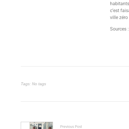
habitant
c’est fai
ville zér
Sources 
Tags: No tags
Previous Post