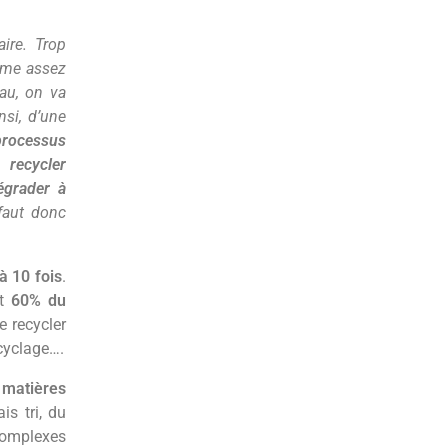
aire. Trop
même assez
iau, on va
nsi, d’une
processus
recycler
égrader à
 faut donc
à 10 fois
.
nt
60% du
e recycler
cyclage….
 matières
is tri, du
 complexes