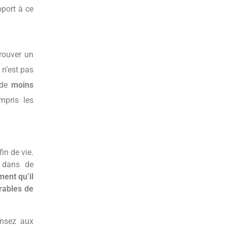
port à ce
 trouver un
 n’est pas
t de
moins
mpris les
in de vie.
r dans de
ent qu’il
rables de
ensez aux