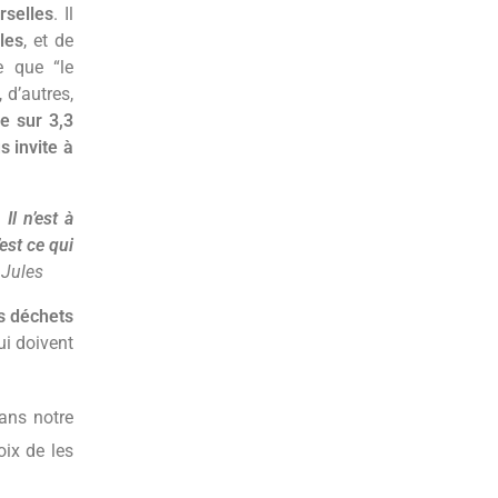
rselles
. Il
les
, et de
e que “le
 d’autres,
e sur 3,3
 invite à
”.
Il n’est à
est ce qui
–
Jules
es déchets
qui doivent
ans notre
oix de les