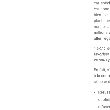
car
spéc
est donc
bien se 
plastique
non, et a
millions
aller reg
” Donc qu
favoriser 
va nous p
En fait, c
à la sour
s’opérer 
Refus
quotid
refuser