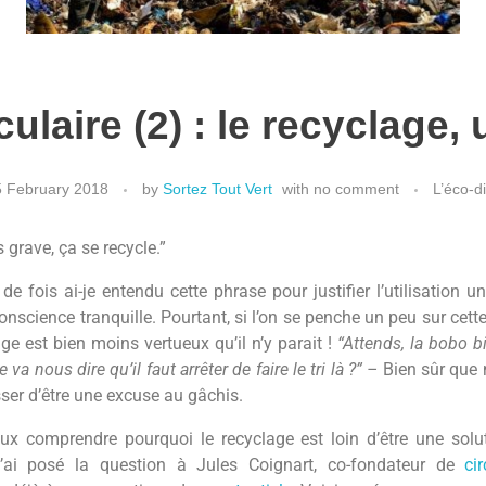
ulaire (2) : le recyclage, 
 February 2018
by
Sortez Tout Vert
with
no comment
L’éco-d
s grave, ça se recycle.”
e fois ai-je entendu cette phrase pour justifier l’utilisation u
conscience tranquille. Pourtant, si l’on se penche un peu sur cette
age est bien moins vertueux qu’il n’y parait !
“Attends, la bobo 
 va nous dire qu’il faut arrêter de faire le tri là ?” –
Bien sûr que
esser d’être une excuse au gâchis.
ux comprendre pourquoi le recyclage est loin d’être une solu
j’ai posé la question à Jules Coignart, co-fondateur de
cir