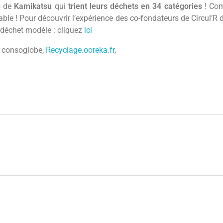
s de
Kamikatsu
qui
trient leurs déchets en 34 catégories
! Co
sable ! Pour découvrir l’expérience des co-fondateurs de Circul’R 
o déchet modèle : cliquez
ici
: consoglobe,
Recyclage.ooreka.fr
,