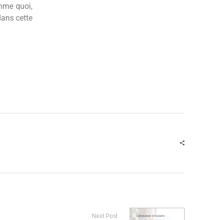
mme quoi,
dans cette
Next Post