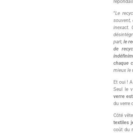
répondai
“
Le recyc
souvent, 
inexact. 
désintégr
part,
le r
de recyc
indéfini
chaque c
mieux le r
Et oui ! 
Seul le v
verre es
du verre 
Côté vête
textiles 
coût du r