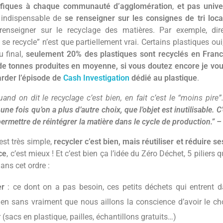
ifiques à chaque communauté d’agglomération
,
et pas unive
 indispensable de
se renseigner sur les consignes de tri loca
renseigner sur le recyclage des matières. Par exemple, dir
 se recycle” n’est que partiellement vrai. Certains plastiques oui,
u final,
seulement 20% des plastiques sont recyclés en Franc
 de tonnes produites en moyenne, si vous doutez encore je vous
arder l’épisode de
Cash Investigation
dédié au plastique
.
and on dit le recyclage c’est bien, en fait c’est le “moins pire
une fois qu’on a plus d’autre choix, que l’objet est inutilisable.
C’
ermettre de réintégrer la matière dans le cycle de production.” 
’est très simple,
recycler c’est bien, mais réutiliser et réduire s
ce
, c’est mieux ! Et c’est bien ça l’idée du Zéro Déchet, 5 piliers 
dans cet ordre :
er
: ce dont on a pas besoin, ces petits déchets qui entrent d
ien sans vraiment que nous aillons la conscience d’avoir le ch
 (sacs en plastique, pailles, échantillons gratuits…)