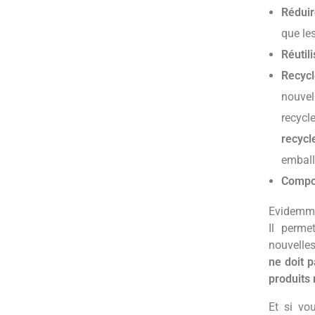
Réduir
que le
Réutili
Recycl
nouvel
recycl
recycl
emball
Compo
Evidemm
Il perme
nouvelles
ne doit 
produits 
Et si vo