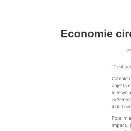
Economie circ
25
“C’est pa
Combien d
objet la 
le recycl
extrémiste
il doit c
Pour mie
impact, 