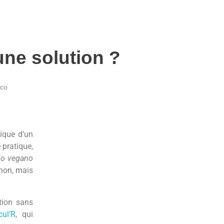
une solution ?
ico
nique d’un
 pratique,
bio vegano
 non, mais
tion sans
cul’R
, qui