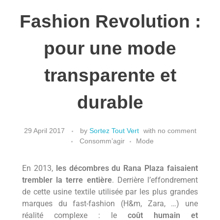
Ma Tiny House – Petite maison, grande aventure
Fashion Revolution :
BOITE À OUTILS
Permaculture – Le manuel pour un jardin vivant et
productif.
pour une mode
A PROPOS
Zéro Déchet – Le manuel d’écologie quotidienne
transparente et
durable
BLOG
29 April 2017
by
Sortez Tout Vert
with
no comment
Consomm’agir
Mode
Zéro déchet
INSPIR’ACTION
DIY/entretien
Etat d’esprit
En 2013,
les décombres du Rana Plaza faisaient
trembler la terre entière
. Derrière l’effondrement
Hygiène
Documentaires
MOOD
Agir au quotidien
Consomm’agir
de cette usine textile utilisée par les plus grandes
marques du fast-fashion
(H&m, Zara, …)
une
Entretien
Evenements/fêtes
Livres
Mode
Actualité
réalité complexe : le
coût humain et