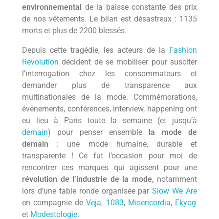
environnemental
de la baisse constante des prix
CONTACT
Podcasts
Cosmétiques
L’éco-dico
de nos vêtements. Le bilan est désastreux : 1135
Digital
Videos
morts et plus de 2200 blessés.
La bouquinerie
0 items
0,00 €
Depuis cette tragédie, les acteurs de la
Fashion
Revolution
décident de se mobiliser pour susciter
l’interrogation chez les consommateurs et
demander plus de transparence aux
multinationales de la mode. Commémorations,
événements, conférences, interview, happening ont
eu lieu à Paris toute la semaine (et jusqu’à
demain
) pour penser ensemble
la mode de
demain
: une mode humaine, durable et
transparente ! Ce fut l’occasion pour moi de
rencontrer ces marques qui agissent pour une
révolution de l’industrie de la mode,
notamment
lors d’une table ronde organisée par
Slow We Are
en compagnie de
Veja
,
1083
,
Misericordia
,
Ekyog
et
Modestologie
.