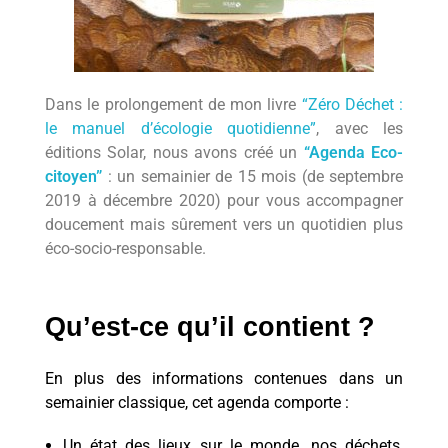
CONTACT
Podcasts
Cosmétiques
L’éco-dico
Digital
Videos
La bouquinerie
0 items
0,00 €
Dans le prolongement de mon livre
“Zéro Déchet :
le manuel d’écologie quotidienne”
, avec les
éditions Solar, nous avons créé un
“Agenda Eco-
citoyen”
: un semainier de 15 mois (de septembre
2019 à décembre 2020) pour vous accompagner
doucement mais sûrement vers un quotidien plus
éco-socio-responsable.
Qu’est-ce qu’il contient ?
En plus des informations contenues dans un
semainier classique, cet agenda comporte :
Un état des lieux sur le monde, nos déchets,